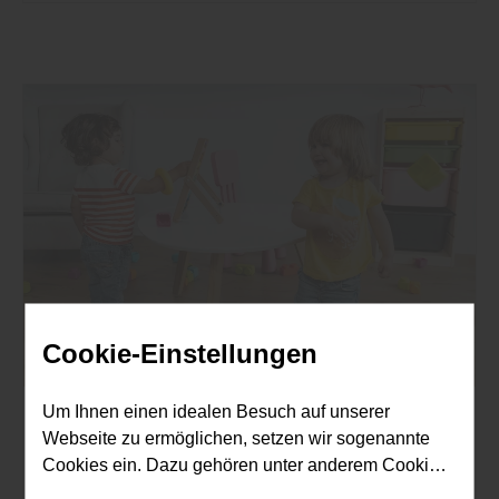
Cookie-Einstellungen
Um Ihnen einen idealen Besuch auf unserer
Boden
Webseite zu ermöglichen, setzen wir sogenannte
Cookies ein. Dazu gehören unter anderem Cookies,
Der richtige Bodenbelag fürs
die für die Steuerung und den reibungslosen Betrieb