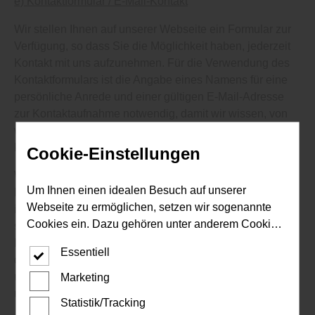
e) Kontaktformular / E-Mail-Kontakt
Wir stellen Ihnen auf unserer Webseite ein Formular zur
Verfügung, so dass Sie die Möglichkeit haben, jederzeit
Kontakt mit uns aufzunehmen. Für die Verwendung des
Kontaktformulars ist die Angabe eines Namens für eine
persönliche Anrede und einer gültigen E-Mail-Adresse
zur Kontaktaufnahme notwendig, damit wir wissen, von
wem die Anfrage stammt und diese auch bearbeiten
können.
Cookie-Einstellungen
Wenn Sie uns per Kontaktformular Anfragen zukommen
Um Ihnen einen idealen Besuch auf unserer
lassen, werden Ihre Angaben aus dem Anfrageformular
Webseite zu ermöglichen, setzen wir sogenannte
inklusive der von Ihnen dort angegebenen Kontaktdaten
Cookies ein. Dazu gehören unter anderem Cookies,
sowie Ihre IP-Adresse gem. Art. 6 Abs. S. 1 lit. b und f
die für die Steuerung und den reibungslosen Betrieb
DSGVO zur Durchführung vorvertraglicher Maßnahmen,
Essentiell
unserer kommerziellen Unternehmensseite
die auf Ihre Anfrage hin erfolgen bzw. zur Wahrnehmung
notwendig sind. Zusätzlich verwenden wir Cookies
unseres berechtigten Interesses, nämlich zur Ausübung
Marketing
zur anonymen Erhebung von Statistiken sowie
unserer geschäftlichen Tätigkeit verarbeitet.
Statistik/Tracking
solche, die zur Ausspielung und Anzeige