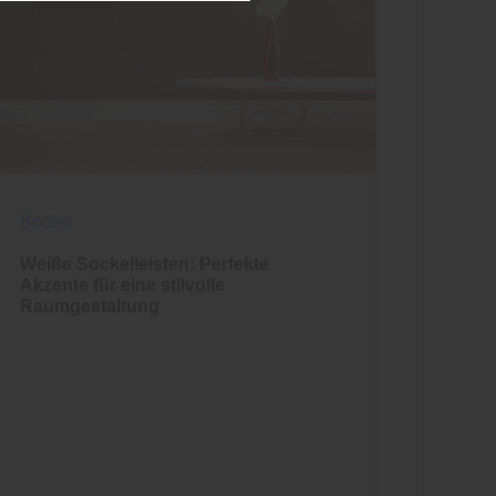
Boden
Weiße Sockelleisten: Perfekte
Akzente für eine stilvolle
Raumgestaltung