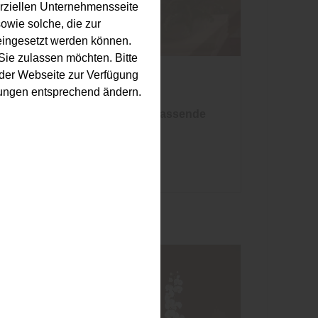
erziellen Unternehmensseite
owie solche, die zur
eingesetzt werden können.
ie zulassen möchten. Bitte
f der Webseite zur Verfügung
Boden
llungen entsprechend ändern.
5 Wohnstile und dazu der passende
Bodenbelag
mehr zu den Stilen