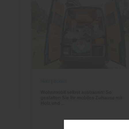
Holz
|
Boden
Wohnmobil selbst ausbauen: So
gestalten Sie Ihr mobiles Zuhause mit
Holz und ...