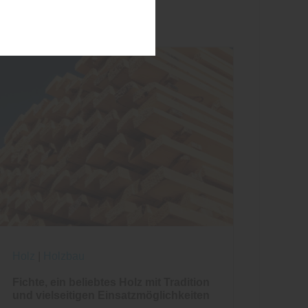
Holz
|
Holzbau
Fichte, ein beliebtes Holz mit Tradition
und vielseitigen Einsatzmöglichkeiten