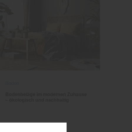
Boden
Bodenbeläge im modernen Zuhause
– ökologisch und nachhaltig