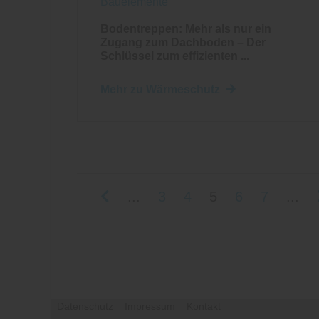
Bauelemente
Bodentreppen: Mehr als nur ein
Zugang zum Dachboden – Der
Schlüssel zum effizienten ...
Mehr zu Wärmeschutz
...
3
4
5
6
7
...
Datenschutz
Impressum
Kontakt