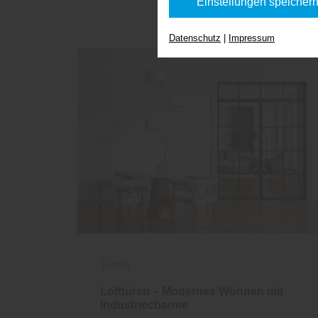
Einstellungen speicher
Datenschutz
|
Impressum
Türen
Lofttüren – Modernes Wohnen mit
Industriecharme