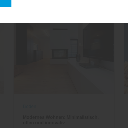
n
Boden
Modernes Wohnen: Minimalistisch,
offen und innovativ