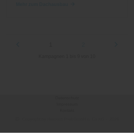
Mehr zum Dachausbau
1
2
Kampagnen 1 bis 9 von 10
Datenschutz
Impressum
Kontakt
Copyright by Heinrich Prell GmbH u. Co KG - 2026