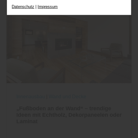
entsprechend ändern. In unseren
Datenschutz
|
Impressum
Datenschutzhinweisen
finden Sie weitere
entsprechende Informationen.
Innenausbau
|
Wand und Decke
„Fußboden an der Wand“ – trendige
Ideen mit Echtholz, Dekorpaneelen oder
Laminat