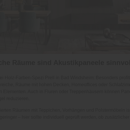
che Räume sind Akustikpaneele sinnvo
ei Holz-Farben-Spezi Prell in Bad Windsheim: Besonders profit
eiche, Räume mit hohen Decken, Homeoffices oder Schlafzim
en Elementen. Auch in Fluren oder Treppenhäusern können Pan
el reduzieren.
lierten Räumen mit Teppichen, Vorhängen und Polstermöbeln ist
ringer – hier sollte individuell geprüft werden, ob zusätzlicher