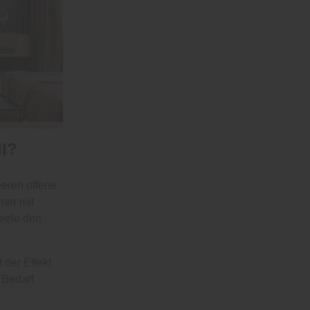
ll?
ieren offene
mer mit
eele den
 der Effekt
 Bedarf