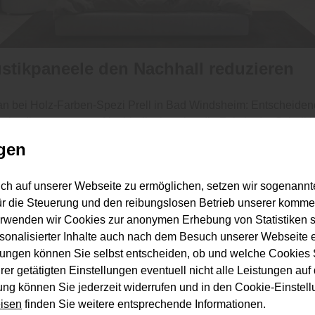
stikpaneele den Nachhall reduzieren
an bei Holz-Farben-Spezi Prell in Bad Windsheim: Entscheidend
 ist die sogenannte Nachhallzeit – also die Zeit, in der Schall
ibt. In stark reflektierenden Räumen kann sie deutlich erhöht se
gen
le reduzieren diese Nachhallzeit, indem sie Schallenergie abs
schieht das meist über einen schallabsorbierenden Filzrücken 
ch auf unserer Webseite zu ermöglichen, setzen wir sogenannt
ET – kombiniert mit aufgesetzten Holzlamellen. Der Filz nimmt
ür die Steuerung und den reibungslosen Betrieb unserer komm
 die Holzstruktur für Stabilität und Design sorgt. Das Ergebnis
erwenden wir Cookies zur anonymen Erhebung von Statistiken s
r verständlich, Geräusche wirken weniger „hart“ und der Raum
sonalisierter Inhalte auch nach dem Besuch unserer Webseite 
ungen können Sie selbst entscheiden, ob und welche Cookies S
er getätigten Einstellungen eventuell nicht alle Leistungen au
gung können Sie jederzeit widerrufen und in den Cookie-Einste
er Decke – wo wirken Paneele am bes
isen
finden Sie weitere entsprechende Informationen.