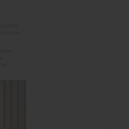
ecyceltem
zfurnieren
achtet
le
eine