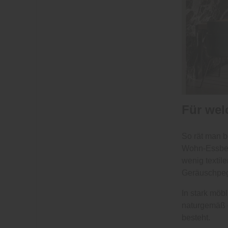
Für wel
So rät man b
Wohn-Essber
wenig textil
Geräuschpeg
In stark möb
naturgemäß ge
besteht.