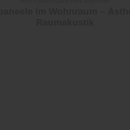
Holz-Farben-Spezi Prell empfiehlt:
paneele im Wohnraum – Ästheti
Raumakustik