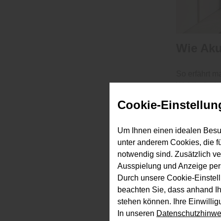
Wie Aku
So erfährt m
Wohlbefinden
bestehen ble
Cookie-Einstellun
Akustikpanee
Technisch ge
Um Ihnen einen idealen Besu
recyceltem P
unter anderem Cookies, die f
auf, während
notwendig sind. Zusätzlich v
werden klare
Ausspielung und Anzeige per
ruhiger.
Durch unsere Cookie-Einstell
beachten Sie, dass anhand Ihr
stehen können. Ihre Einwilli
Wand od
In unseren
Datenschutzhinwe