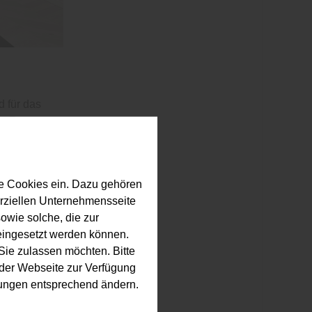
 für das
 im Raum
in.
orbieren.
– häufig aus
e Cookies ein. Dazu gehören
 Schallwellen
erziellen Unternehmensseite
: Gespräche
owie solche, die zur
 insgesamt
eingesetzt werden können.
ie zulassen möchten. Bitte
f der Webseite zur Verfügung
llungen entsprechend ändern.
ten?