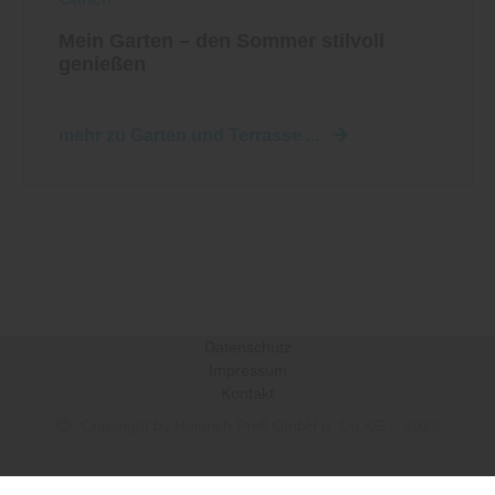
Mein Garten – den Sommer stilvoll
genießen
mehr zu Garten und Terrasse ...
Datenschutz
Impressum
Kontakt
Copyright by Heinrich Prell GmbH u. Co KG - 2026